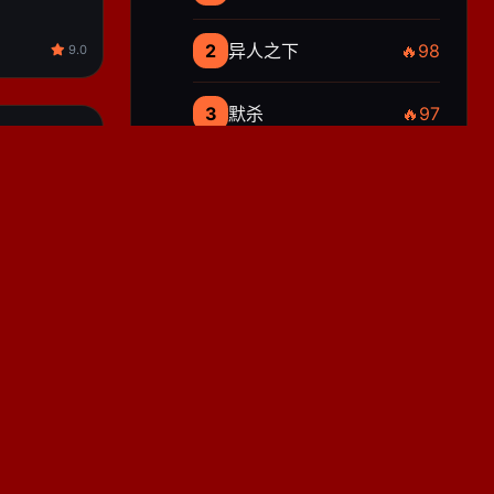
2
异人之下
🔥98
9.0
3
默杀
🔥97
死灭回游
4
死侍与金刚狼
🔥96
9.4
5
白夜破晓
🔥95
录
8.9
本周必看
抓娃娃 · 沈腾马丽喜剧
异人之下 · 乌尔善奇幻