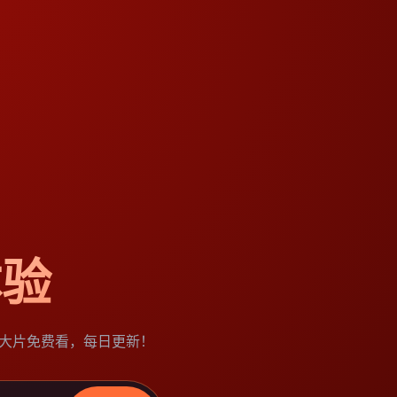
体验
门大片免费看，每日更新！