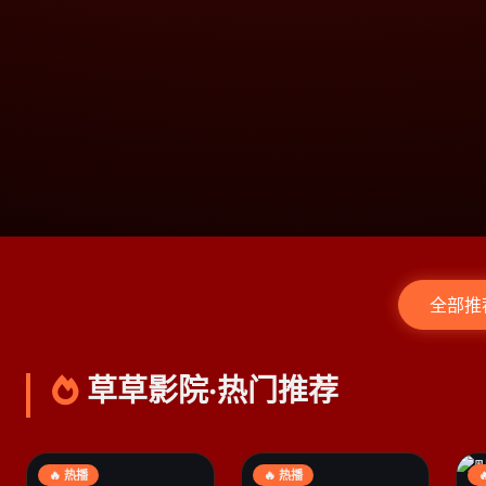
全部推
草草影院·热门推荐
🔥 热播
🔥 热播