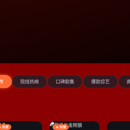
荐
院线热映
口碑剧集
爆款综艺
🔥 热播
🔥 热播